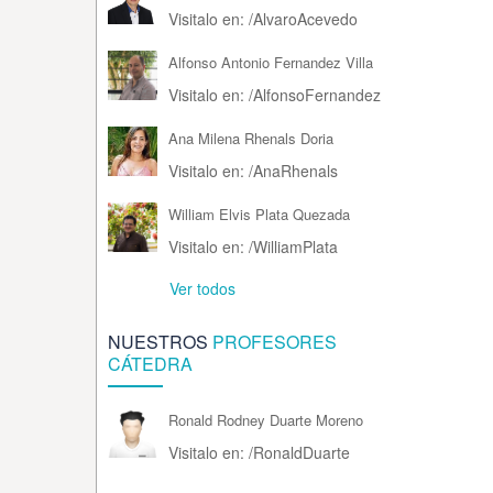
Visitalo en:
/
AlvaroAcevedo
Alfonso Antonio Fernandez Villa
Visitalo en:
/
AlfonsoFernandez
Ana Milena Rhenals Doria
Visitalo en:
/
AnaRhenals
William Elvis Plata Quezada
Visitalo en:
/
WilliamPlata
Ver todos
NUESTROS
PROFESORES
CÁTEDRA
Ronald Rodney Duarte Moreno
Visitalo en:
/
RonaldDuarte